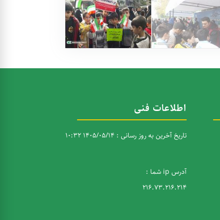
اطلاعات فنی
تاریخ آخرین به روز رسانی : 1405/05/14 10:32
آدرس ip شما :
216.73.216.214