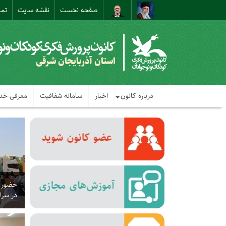
صفحه نخست
نقشه سایت
تما
استان آذربایجان شرقی
درباره کانون
اخبار
سامانه شفافیت
معرفی خد
حضور ت
در سرا