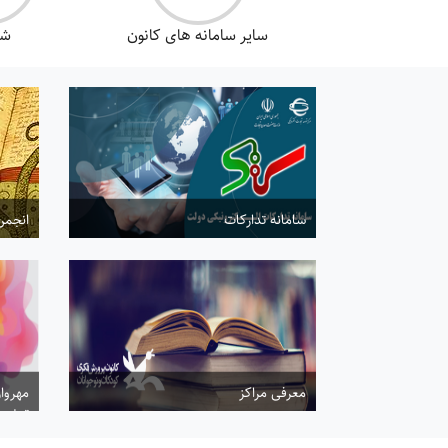
سایر سامانه های کانون
شک
سامانه تدارکات
انجمن
بیشتر...
بیشتر
معرفی مراکز
مهروار
توضیح
بیشتر...
قرار م