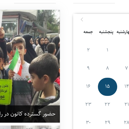
...
ارشنبه
پنجشنبه
جمعه
۲
۱
۹
۸
۷
۱۶
۱۵
۱۴
۲۳
۲۲
۲۱
حضور گسترده کانون در راهپیمایی یوم
۳۰
۲۹
۲