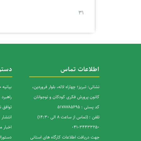
۳۱
اطلاعات تماس
دستر
نشانی: تبریز؛ چهاراه لاله، بلوار فروردین،
بیانیه
کانون پرورش فکری کودکان و نوجوانان
راهبرد
کد پستی : ۵۱۷۸۷۸۵۶۹۵
توافق 
تلفن : (تماس از ساعت 8 الی 14:30)
انتشار 
34433250-041
اخبار م
جهت دریافت اطلاعات کارگاه های استانی
دستورال